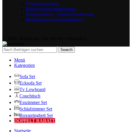
Fernabsatzvertrag
Datenschutzbestimmungen
Rücktrittsrecht - Widerrufsbelehrung
Bedingungen und Konditionen
© 2025, Bessihome, Alle Rechte vorbehalten.
Search
Menü
Kategorien
Sofa Set
Ecksofa Set
Tv Lowboard
Couchtisch
Esszimmer Set
Schlafzimmer Set
Boxspringbett Set
DOPPELT RABATT
Startseite