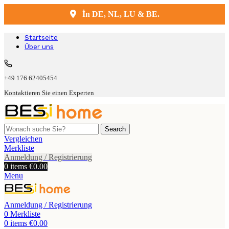
İn DE, NL, LU & BE.
Kostenlose Lieferung und Montage
Startseite
Über uns
+49 176 62405454
Kontaktieren Sie einen Experten
Search
Vergleichen
Merkliste
Anmeldung / Registrierung
0
items
€
0.00
Menu
Anmeldung / Registrierung
0
Merkliste
0
items
€
0.00