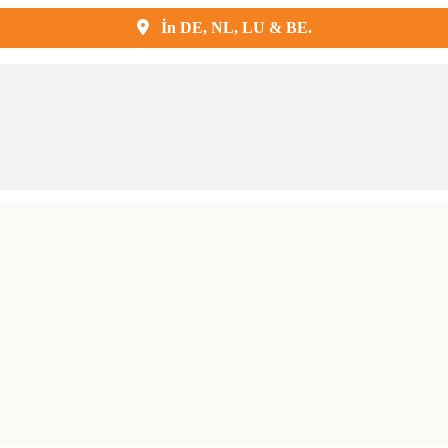
Kostenlose Lieferung und Montage
İn DE, NL, LU & BE.