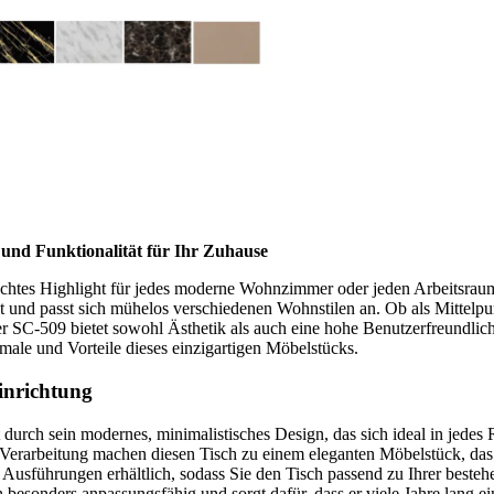
 und Funktionalität für Ihr Zuhause
echtes Highlight für jedes moderne Wohnzimmer oder jeden Arbeitsraum.
tät und passt sich mühelos verschiedenen Wohnstilen an. Ob als Mittel
r SC-509 bietet sowohl Ästhetik als auch eine hohe Benutzerfreundlichk
ale und Vorteile dieses einzigartigen Möbelstücks.
inrichtung
 durch sein modernes, minimalistisches Design, das sich ideal in jedes
Verarbeitung machen diesen Tisch zu einem eleganten Möbelstück, das 
nen Ausführungen erhältlich, sodass Sie den Tisch passend zu Ihrer best
 besonders anpassungsfähig und sorgt dafür, dass er viele Jahre lang e