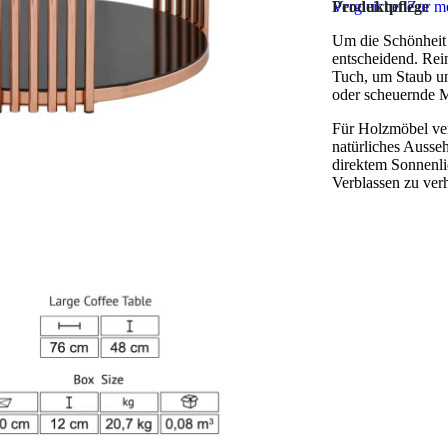
Vergleichen
Produktpflege
Zur me
Um die Schönheit u
entscheidend. Rei
Tuch, um Staub un
oder scheuernde M
Für Holzmöbel ver
natürliches Ausse
direktem Sonnenli
Verblassen zu ver