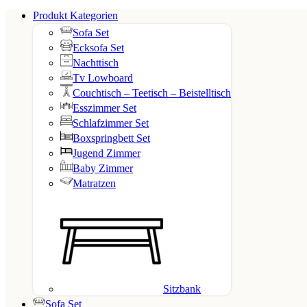
Produkt Kategorien
Sofa Set
Ecksofa Set
Nachttisch
Tv Lowboard
Couchtisch – Teetisch – Beistelltisch
Esszimmer Set
Schlafzimmer Set
Boxspringbett Set
Jugend Zimmer
Baby Zimmer
Matratzen
Sitzbank
Sofa Set