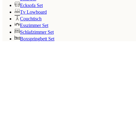
Ecksofa Set
Tv Lowboard
Couchtisch
Esszimmer Set
Schlafzimmer Set
Boxspringbett Set
Search