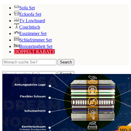
Sofa Set
Ecksofa Set
Tv Lowboard
Couchtisch
Esszimmer Set
Schlafzimmer Set
Boxspringbett Set
DOPPELT RABATT
Search
Search