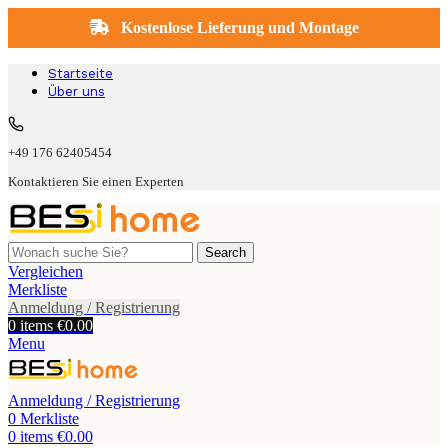
İn DE, NL, LU & BE.
Kostenlose Lieferung und Montage
Startseite
Über uns
+49 176 62405454
Kontaktieren Sie einen Experten
Search
Vergleichen
Merkliste
Anmeldung / Registrierung
0
items
€
0.00
Menu
Anmeldung / Registrierung
0
Merkliste
0
items
€
0.00