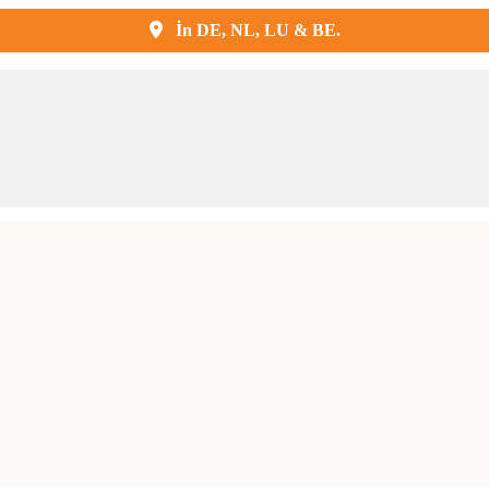
Kostenlose Lieferung und Montage
İn DE, NL, LU & BE.