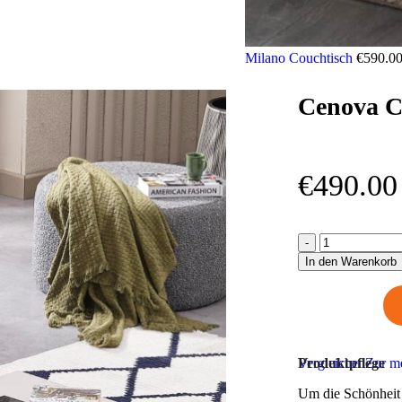
Milano Couchtisch
€
590.0
Cenova C
€
490.00
In den Warenkorb
Vergleichen
Produktpflege
Zur me
Um die Schönheit u