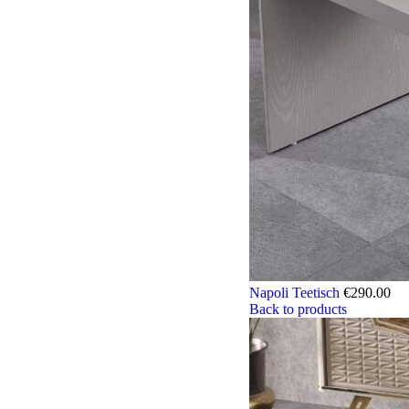
Napoli Teetisch
€
290.00
Back to products