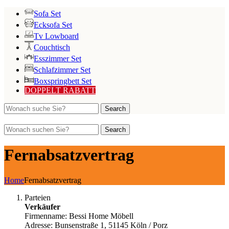
Sofa Set
Ecksofa Set
Tv Lowboard
Couchtisch
Esszimmer Set
Schlafzimmer Set
Boxspringbett Set
DOPPELT RABATT
Search
Search
Fernabsatzvertrag
Home
Fernabsatzvertrag
Parteien
Verkäufer
Firmenname: Bessi Home Möbell
Adresse: Bunsenstraße 1, 51145 Köln / Porz