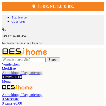
Kostenlose Lieferung und Montage
İn DE, NL, LU & BE.
Startseite
Über uns
+49 176 62405454
Kontaktieren Sie einen Experten
Search
Vergleichen
Merkliste
Anmeldung / Registrierung
0
items
€
0.00
Menu
Anmeldung / Registrierung
0
Merkliste
0
items
€
0.00