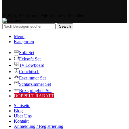
© 2025, Bessihome, Alle Rechte vorbehalten.
Search
Menü
Kategorien
Sofa Set
Ecksofa Set
Tv Lowboard
Couchtisch
Esszimmer Set
Schlafzimmer Set
Boxspringbett Set
DOPPELT RABATT
Startseite
Blog
Über Uns
Kontakt
Anmeldung / Registrierung