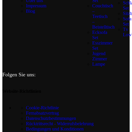
Über uns
Set
Schl
Impressum
Couchtisch
Set
Blog
–
Sitz
Teetisch
Sofa
–
Set
Beistelltisch
Tv
Ecksofa
Low
Set
Esszimmer
Set
Jugend
Zimmer
Lampe
Folgen Sie uns:
Website-Richtlinien
Cookie-Richtlinie
Fernabsatzvertrag
Datenschutzbestimmungen
Rücktrittsrecht - Widerrufsbelehrung
Bedingungen und Konditionen