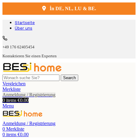
İn DE, NL, LU & BE.
Kostenlose Lieferung und Montage
Startseite
Über uns
+49 176 62405454
Kontaktieren Sie einen Experten
Search
Vergleichen
Merkliste
Anmeldung / Registrierung
0
items
€
0.00
Menu
Anmeldung / Registrierung
0
Merkliste
0
items
€
0.00