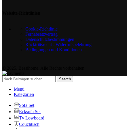
Website-Richtlinien
Cookie-Richtlinie
Fernabsatzvertrag
Datenschutzbestimmungen
Rücktrittsrecht - Widerrufsbelehrung
Bedingungen und Konditionen
© 2025, Bessihome, Alle Rechte vorbehalten.
Search
Menü
Kategorien
Sofa Set
Ecksofa Set
Tv Lowboard
Couchtisch