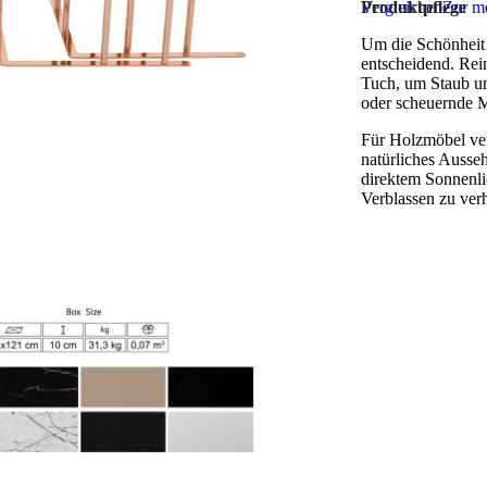
Vergleichen
Produktpflege
Zur me
Um die Schönheit u
entscheidend. Rei
Tuch, um Staub un
oder scheuernde M
Für Holzmöbel ver
natürliches Ausse
direktem Sonnenli
Verblassen zu ver