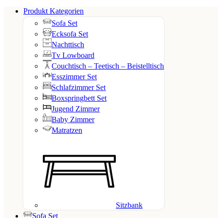
Produkt Kategorien
Sofa Set
Ecksofa Set
Nachttisch
Tv Lowboard
Couchtisch – Teetisch – Beistelltisch
Esszimmer Set
Schlafzimmer Set
Boxspringbett Set
Jugend Zimmer
Baby Zimmer
Matratzen
Sitzbank
Sofa Set