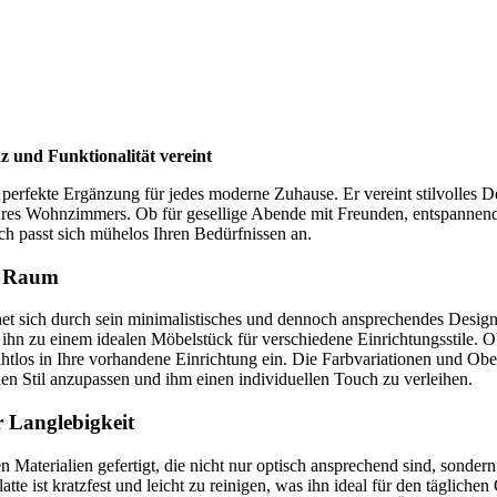
z und Funktionalität vereint
 perfekte Ergänzung für jedes moderne Zuhause. Er vereint stilvolles Des
hres Wohnzimmers. Ob für gesellige Abende mit Freunden, entspannende
sch passt sich mühelos Ihren Bedürfnissen an.
en Raum
et sich durch sein minimalistisches und dennoch ansprechendes Design
hn zu einem idealen Möbelstück für verschiedene Einrichtungsstile. 
 nahtlos in Ihre vorhandene Einrichtung ein. Die Farbvariationen und O
hen Stil anzupassen und ihm einen individuellen Touch zu verleihen.
r Langlebigkeit
 Materialien gefertigt, die nicht nur optisch ansprechend sind, sonder
platte ist kratzfest und leicht zu reinigen, was ihn ideal für den täglic