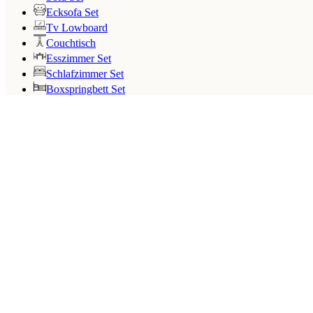
Ecksofa Set
Tv Lowboard
Couchtisch
Esszimmer Set
Schlafzimmer Set
Boxspringbett Set
Search