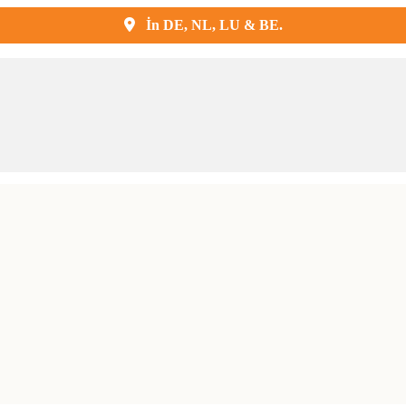
Kostenlose Lieferung und Montage
İn DE, NL, LU & BE.