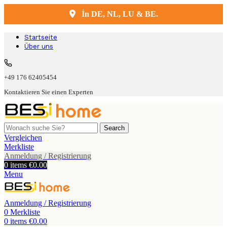
İn DE, NL, LU & BE.
Kostenlose Lieferung und Montage
Startseite
Über uns
+49 176 62405454
Kontaktieren Sie einen Experten
Search
Vergleichen
Merkliste
Anmeldung / Registrierung
0
items
€
0.00
Menu
Anmeldung / Registrierung
0
Merkliste
0
items
€
0.00