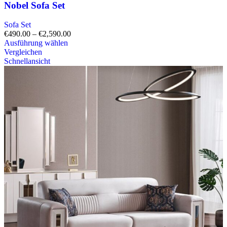
Nobel Sofa Set
Sofa Set
€
490.00
–
€
2,590.00
Ausführung wählen
Vergleichen
Schnellansicht