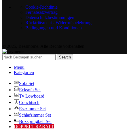
Cookie-Richtlinie
Fernabsatzvertrag
Datenschutzbestimmungen
Rücktrittsrecht - Widerrufsbelehrung
Bedingungen und Konditionen
© 2025, Bessihome, Alle Rechte vorbehalten.
Search
Menü
Kategorien
Sofa Set
Ecksofa Set
Tv Lowboard
Couchtisch
Esszimmer Set
Schlafzimmer Set
Boxspringbett Set
DOPPELT RABATT