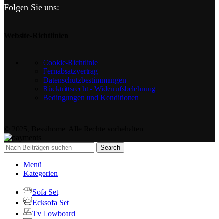
Folgen Sie uns:
Website-Richtlinien
Cookie-Richtlinie
Fernabsatzvertrag
Datenschutzbestimmungen
Rücktrittsrecht - Widerrufsbelehrung
Bedingungen und Konditionen
© 2025, Bessihome, Alle Rechte vorbehalten.
Search
Menü
Kategorien
Sofa Set
Ecksofa Set
Tv Lowboard