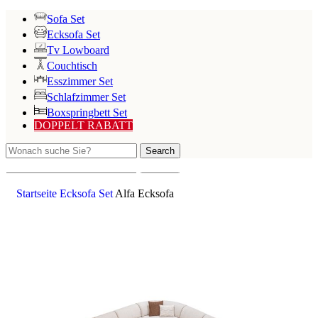
Sofa Set
Ecksofa Set
Tv Lowboard
Couchtisch
Esszimmer Set
Schlafzimmer Set
Boxspringbett Set
DOPPELT RABATT
Search
Search
Startseite
Ecksofa Set
Alfa Ecksofa