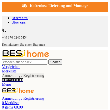
İn DE, NL, LU & BE.
Kostenlose Lieferung und Montage
Startseite
Über uns
+49 176 62405454
Kontaktieren Sie einen Experten
Search
Vergleichen
Merkliste
Anmeldung / Registrierung
0
items
€
0.00
Menu
Anmeldung / Registrierung
0
Merkliste
0
items
€
0.00