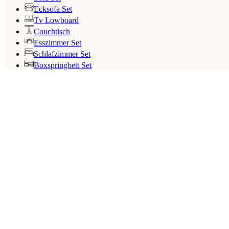
Ecksofa Set
Tv Lowboard
Couchtisch
Esszimmer Set
Schlafzimmer Set
Boxspringbett Set
Search