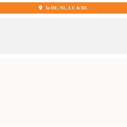
İn DE, NL, LU & BE.
Kostenlose Lieferung und Montage