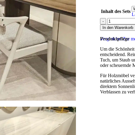
Inhalt des Sets
L
In den Warenkorb
Vergleichen
Produktpflege
Zur me
Um die Schönheit u
entscheidend. Rei
Tuch, um Staub un
oder scheuernde M
Für Holzmöbel ver
natürliches Ausse
direktem Sonnenli
Verblassen zu ver