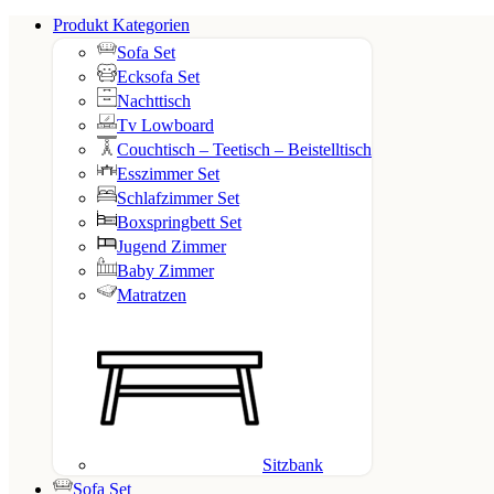
Produkt Kategorien
Sofa Set
Ecksofa Set
Nachttisch
Tv Lowboard
Couchtisch – Teetisch – Beistelltisch
Esszimmer Set
Schlafzimmer Set
Boxspringbett Set
Jugend Zimmer
Baby Zimmer
Matratzen
Sitzbank
Sofa Set