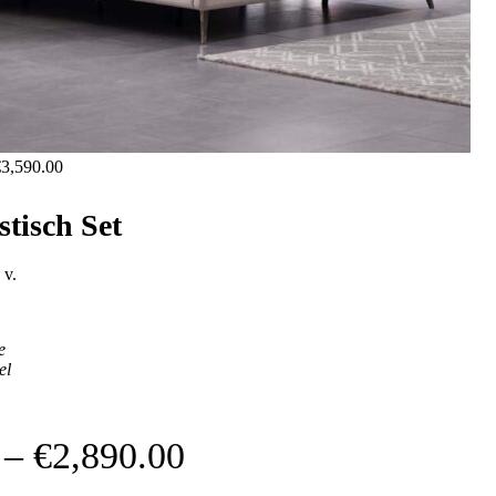
€
3,590.00
tisch Set
 v.
e
el
–
€
2,890.00