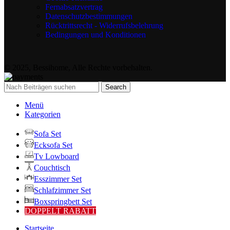
Fernabsatzvertrag
Datenschutzbestimmungen
Rücktrittsrecht - Widerrufsbelehrung
Bedingungen und Konditionen
© 2025, Bessihome, Alle Rechte vorbehalten.
Search
Menü
Kategorien
Sofa Set
Ecksofa Set
Tv Lowboard
Couchtisch
Esszimmer Set
Schlafzimmer Set
Boxspringbett Set
DOPPELT RABATT
Startseite