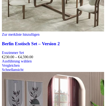
Zur merkliste hinzufügen
Berlin Esstisch Set – Version 2
Esszimmer Set
€
230.00
–
€
4,590.00
Ausführung wählen
Vergleichen
Schnellansicht