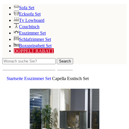
Sofa Set
Ecksofa Set
Tv Lowboard
Couchtisch
Esszimmer Set
Schlafzimmer Set
Boxspringbett Set
DOPPELT RABATT
Search
Search
Startseite
Esszimmer Set
Capella Esstisch Set