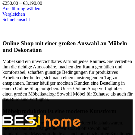
€
250.00
–
€
3,190.00
Ausführung wählen
Vergleichen
Schnellansicht
Online-Shop mit einer großen Auswahl an Möbeln
und Dekoration
Möbel sind ein unverzichtbares Attribut jedes Raumes. Sie verleihen
ihm die richtige Atmosphäre, machen den Raum gemütlich und
komfortabel, schaffen günstige Bedingungen für produktives
Arbeiten oder helfen, sich nach einem anstrengenden Tag zu
entspannen. Immer häufiger möchten Kunden eine Bestellung in
einem Online-Shop aufgeben. Unser Online-Shop verfügt über
einen großen Möbelkatalog: Sowohl Möbel für Zuhause als auch für
das Büro sind verfügbar.
Möbelproduktion ist eine moderne Kunstform
Möbelhersteller, ebenso wie Hersteller anderer Haushaltswaren,
bieten erstaunliche Angebote: Wir stoßen oft sowohl auf
standardisierte Massenprodukte als auch auf einzigartige Kreationen