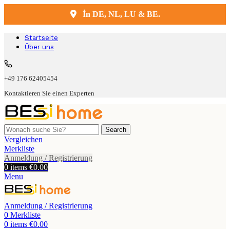
İn DE, NL, LU & BE.
Kostenlose Lieferung und Montage
Startseite
Über uns
+49 176 62405454
Kontaktieren Sie einen Experten
Search
Vergleichen
Merkliste
Anmeldung / Registrierung
0
items
€
0.00
Menu
Anmeldung / Registrierung
0
Merkliste
0
items
€
0.00