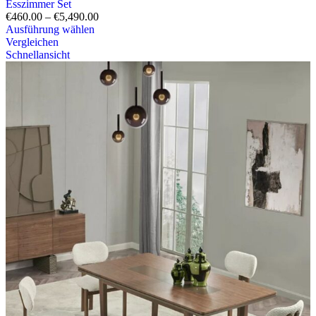
Esszimmer Set
€
460.00
–
€
5,490.00
Ausführung wählen
Vergleichen
Schnellansicht