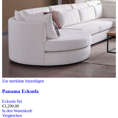
Zur merkliste hinzufügen
Panama Ecksofa
Ecksofa Set
€
3,290.00
In den Warenkorb
Vergleichen