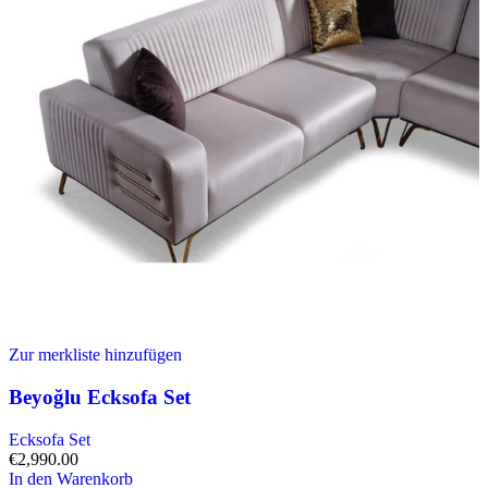
Zur merkliste hinzufügen
Beyoğlu Ecksofa Set
Ecksofa Set
€
2,990.00
In den Warenkorb