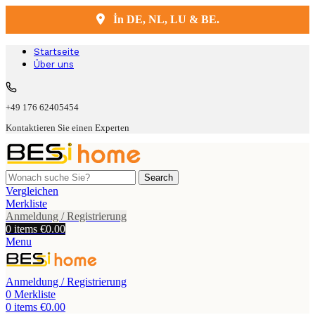
İn DE, NL, LU & BE.
Kostenlose Lieferung und Montage
Startseite
Über uns
+49 176 62405454
Kontaktieren Sie einen Experten
Search
Vergleichen
Merkliste
Anmeldung / Registrierung
0
items
€
0.00
Menu
Anmeldung / Registrierung
0
Merkliste
0
items
€
0.00