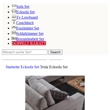
Sofa Set
Ecksofa Set
Tv Lowboard
Couchtisch
Esszimmer Set
Schlafzimmer Set
Boxspringbett Set
DOPPELT RABATT
Search
Search
Startseite
Ecksofa Set
Tesla Ecksofa Set