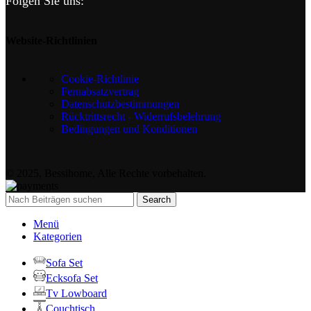
Folgen Sie uns:
Website-Richtlinien
Cookie-Richtlinie
Fernabsatzvertrag
Datenschutzbestimmungen
Rücktrittsrecht - Widerrufsbelehrung
Bedingungen und Konditionen
© 2025, Bessihome, Alle Rechte vorbehalten.
Search
Menü
Kategorien
Sofa Set
Ecksofa Set
Tv Lowboard
Couchtisch