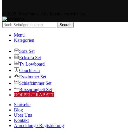
© 2025, Bessihome, Alle Rechte vorbehalten.
Search
Menü
Kategorien
Sofa Set
Ecksofa Set
Tv Lowboard
Couchtisch
Esszimmer Set
Schlafzimmer Set
Boxspringbett Set
DOPPELT RABATT
Startseite
Blog
Über Uns
Kontakt
Anmeldung / Registrierung