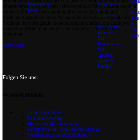
kombinieren. Unser Sortiment umfasst Produkte von bewährten
Schl
Impressum
Couchtisch
Unternehmen, die über viele Jahre kontinuierlicher Zusammenarbeit
Set
Blog
–
keinen Grund zur Beanstandung ihrer Zuverlässigkeit und
Sitz
Teetisch
Ehrlichkeit gegeben haben. Alle garantieren die hohe Qualität ihrer
Sofa
–
Produkte, hervorragende Gebrauchseigenschaften, ein attraktives
Set
Beistelltisch
Erscheinungsbild, eine lange Lebensdauer der Möbel sowie
Tv
Ecksofa
Sicherheit.
Low
Set
Esszimmer
Mehr lesen
Set
Jugend
Zimmer
Lampe
Folgen Sie uns:
Website-Richtlinien
Cookie-Richtlinie
Fernabsatzvertrag
Datenschutzbestimmungen
Rücktrittsrecht - Widerrufsbelehrung
Bedingungen und Konditionen