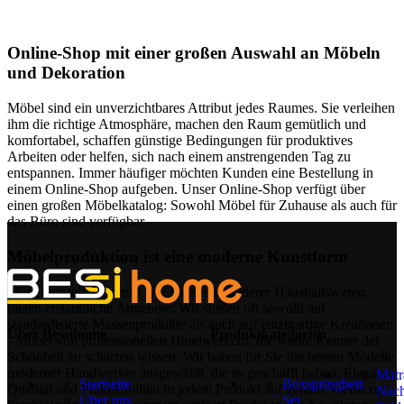
Online-Shop mit einer großen Auswahl an Möbeln
und Dekoration
Möbel sind ein unverzichtbares Attribut jedes Raumes. Sie verleihen
ihm die richtige Atmosphäre, machen den Raum gemütlich und
komfortabel, schaffen günstige Bedingungen für produktives
Arbeiten oder helfen, sich nach einem anstrengenden Tag zu
entspannen. Immer häufiger möchten Kunden eine Bestellung in
einem Online-Shop aufgeben. Unser Online-Shop verfügt über
einen großen Möbelkatalog: Sowohl Möbel für Zuhause als auch für
das Büro sind verfügbar.
Möbelproduktion ist eine moderne Kunstform
Möbelhersteller, ebenso wie Hersteller anderer Haushaltswaren,
bieten erstaunliche Angebote: Wir stoßen oft sowohl auf
standardisierte Massenprodukte als auch auf einzigartige Kreationen
Über Bessihome
Produktkategorien
- Möbel von professionellen Handwerkern, die wahre Kenner der
Schönheit zu schätzen wissen. Wir haben für Sie die besten Modelle
moderner Handwerker ausgewählt, die es geschafft haben, Eleganz,
Matr
Startseite
Boxspringbett
Qualität und Praktikabilität in jedem Produkt auf geniale Weise zu
Nach
Über uns
Set