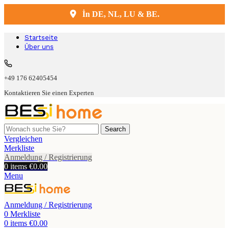
İn DE, NL, LU & BE.
Kostenlose Lieferung und Montage
Startseite
Über uns
+49 176 62405454
Kontaktieren Sie einen Experten
Search
Vergleichen
Merkliste
Anmeldung / Registrierung
0
items
€
0.00
Menu
Anmeldung / Registrierung
0
Merkliste
0
items
€
0.00