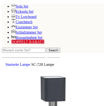
Sofa Set
Ecksofa Set
Tv Lowboard
Couchtisch
Esszimmer Set
Schlafzimmer Set
Boxspringbett Set
DOPPELT RABATT
Search
Search
Startseite
Lampe
SC-728 Lampe