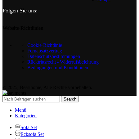
Folgen Sie uns:
Website-Richtlinien
Cookie-Richtlinie
Fernabsatzvertrag
Datenschutzbestimmungen
Rücktrittsrecht - Widerrufsbelehrung
Bedingungen und Konditionen
© 2025, Bessihome, Alle Rechte vorbehalten.
Search
Menü
Kategorien
Sofa Set
Ecksofa Set