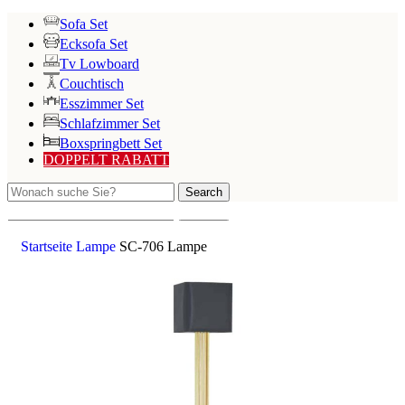
Sofa Set
Ecksofa Set
Tv Lowboard
Couchtisch
Esszimmer Set
Schlafzimmer Set
Boxspringbett Set
DOPPELT RABATT
Search
Search
Startseite
Lampe
SC-706 Lampe