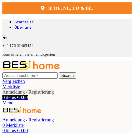
İn DE, NL, LU & BE.
Kostenlose Lieferung und Montage
Startseite
Über uns
+49 176 62405454
Kontaktieren Sie einen Experten
Search
Vergleichen
Merkliste
Anmeldung / Registrierung
0
items
€
0.00
Menu
Anmeldung / Registrierung
0
Merkliste
0
items
€
0.00