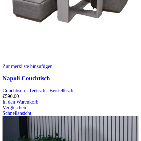
Zur merkliste hinzufügen
Napoli Couchtisch
Couchtisch - Teetisch - Beistelltisch
€
590.00
In den Warenkorb
Vergleichen
Schnellansicht