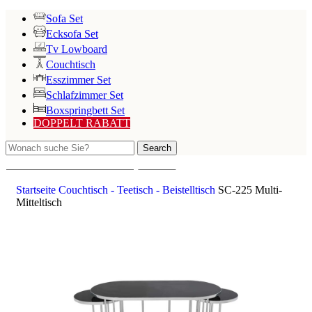
Sofa Set
Ecksofa Set
Tv Lowboard
Couchtisch
Esszimmer Set
Schlafzimmer Set
Boxspringbett Set
DOPPELT RABATT
Search
Search
Startseite
Couchtisch - Teetisch - Beistelltisch
SC-225 Multi-
Mitteltisch