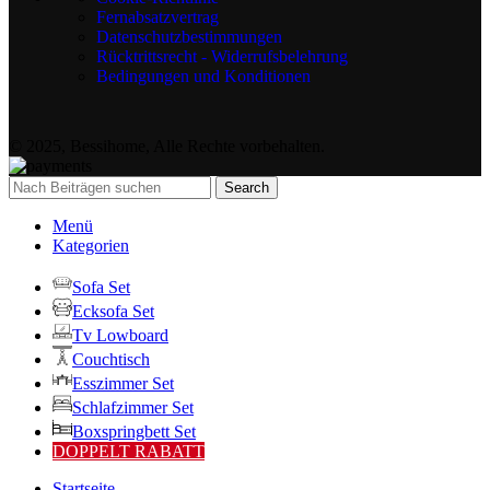
Fernabsatzvertrag
Datenschutzbestimmungen
Rücktrittsrecht - Widerrufsbelehrung
Bedingungen und Konditionen
© 2025, Bessihome, Alle Rechte vorbehalten.
Search
Menü
Kategorien
Sofa Set
Ecksofa Set
Tv Lowboard
Couchtisch
Esszimmer Set
Schlafzimmer Set
Boxspringbett Set
DOPPELT RABATT
Startseite