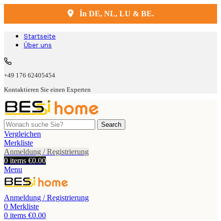
İn DE, NL, LU & BE.
Kostenlose Lieferung und Montage
Startseite
Über uns
+49 176 62405454
Kontaktieren Sie einen Experten
Search
Vergleichen
Merkliste
Anmeldung / Registrierung
0
items
€
0.00
Menu
Anmeldung / Registrierung
0
Merkliste
0
items
€
0.00