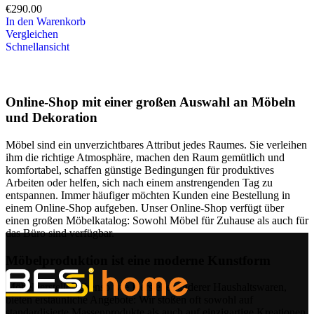
€
290.00
In den Warenkorb
Vergleichen
Schnellansicht
Online-Shop mit einer großen Auswahl an Möbeln
und Dekoration
Möbel sind ein unverzichtbares Attribut jedes Raumes. Sie verleihen
ihm die richtige Atmosphäre, machen den Raum gemütlich und
komfortabel, schaffen günstige Bedingungen für produktives
Arbeiten oder helfen, sich nach einem anstrengenden Tag zu
entspannen. Immer häufiger möchten Kunden eine Bestellung in
einem Online-Shop aufgeben. Unser Online-Shop verfügt über
einen großen Möbelkatalog: Sowohl Möbel für Zuhause als auch für
das Büro sind verfügbar.
Möbelproduktion ist eine moderne Kunstform
Möbelhersteller, ebenso wie Hersteller anderer Haushaltswaren,
bieten erstaunliche Angebote: Wir stoßen oft sowohl auf
standardisierte Massenprodukte als auch auf einzigartige Kreationen