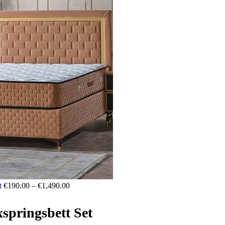
t
€
190.00
–
€
1,490.00
springsbett Set