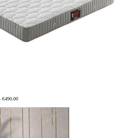
–
€
490.00