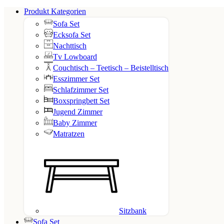
Produkt Kategorien
Sofa Set
Ecksofa Set
Nachttisch
Tv Lowboard
Couchtisch – Teetisch – Beistelltisch
Esszimmer Set
Schlafzimmer Set
Boxspringbett Set
Jugend Zimmer
Baby Zimmer
Matratzen
Sitzbank
Sofa Set