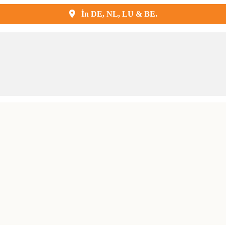
Kostenlose Lieferung und Montage
İn DE, NL, LU & BE.