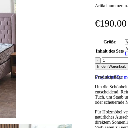
Artikelnummer:
n.
€
190.00
Größe
Inhalt des Sets
L
In den Warenkorb
Vergleichen
Produktpflege
Zur me
Um die Schönheit u
entscheidend. Rei
Tuch, um Staub un
oder scheuernde M
Für Holzmöbel ver
natürliches Ausse
direktem Sonnenli
Verblassen zu ver