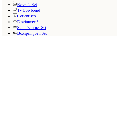
Ecksofa Set
Tv Lowboard
Couchtisch
Esszimmer Set
Schlafzimmer Set
Boxspringbett Set
Search