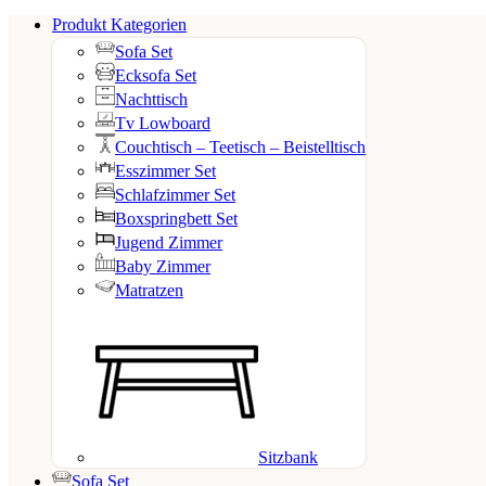
Produkt Kategorien
Sofa Set
Ecksofa Set
Nachttisch
Tv Lowboard
Couchtisch – Teetisch – Beistelltisch
Esszimmer Set
Schlafzimmer Set
Boxspringbett Set
Jugend Zimmer
Baby Zimmer
Matratzen
Sitzbank
Sofa Set