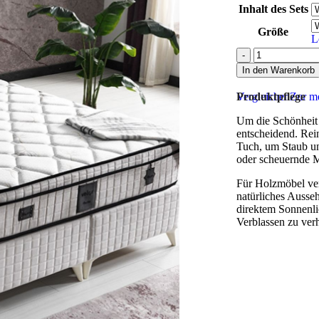
Inhalt des Sets
Größe
L
In den Warenkorb
Vergleichen
Produktpflege
Zur me
Um die Schönheit u
entscheidend. Rei
Tuch, um Staub un
oder scheuernde M
Für Holzmöbel ver
natürliches Ausse
direktem Sonnenli
Verblassen zu ver