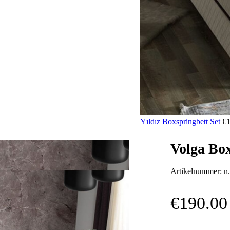
Yıldız Boxspringbett Set
€
Volga Box
Artikelnummer:
n.
€
190.00