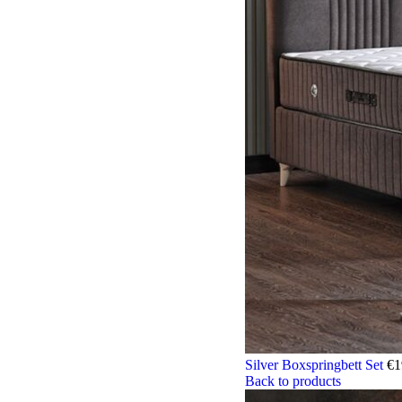
Silver Boxspringbett Set
€
1
Back to products