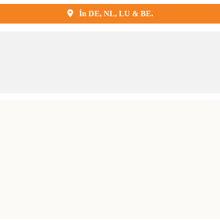
İn DE, NL, LU & BE.
Kostenlose Lieferung und Montage