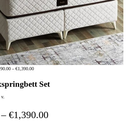
190.00
–
€
1,390.00
springbett Set
 v.
–
€
1,390.00