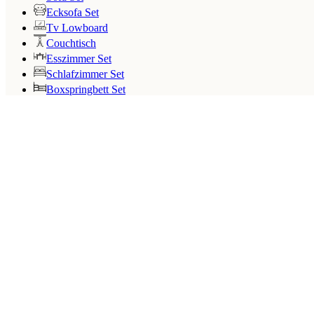
Ecksofa Set
Tv Lowboard
Couchtisch
Esszimmer Set
Schlafzimmer Set
Boxspringbett Set
Search