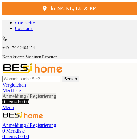
İn DE, NL, LU & BE.
Kostenlose Lieferung und Montage
Startseite
Über uns
+49 176 62405454
Kontaktieren Sie einen Experten
Search
Vergleichen
Merkliste
Anmeldung / Registrierung
0
items
€
0.00
Menu
Anmeldung / Registrierung
0
Merkliste
0
items
€
0.00