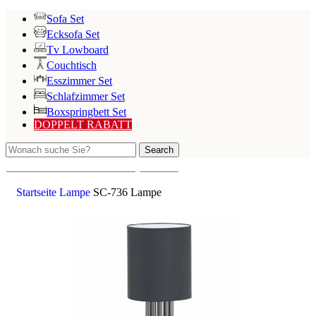
Sofa Set
Ecksofa Set
Tv Lowboard
Couchtisch
Esszimmer Set
Schlafzimmer Set
Boxspringbett Set
DOPPELT RABATT
Search
Search
Startseite
Lampe
SC-736 Lampe