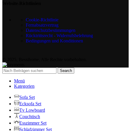
Website-Richtlinien
Cookie-Richtlinie
Fernabsatzvertrag
Datenschutzbestimmungen
Rücktrittsrecht - Widerrufsbelehrung
Bedingungen und Konditionen
© 2025, Bessihome, Alle Rechte vorbehalten.
Search
Menü
Kategorien
Sofa Set
Ecksofa Set
Tv Lowboard
Couchtisch
Esszimmer Set
Schlafzimmer Set