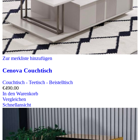
Zur merkliste hinzufügen
Cenova Couchtisch
Couchtisch - Teetisch - Beistelltisch
€
490.00
In den Warenkorb
Vergleichen
Schnellansicht