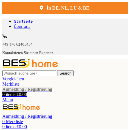
İn DE, NL, LU & BE.
Kostenlose Lieferung und Montage
Startseite
Über uns
+49 176 62405454
Kontaktieren Sie einen Experten
Search
Vergleichen
Merkliste
Anmeldung / Registrierung
0
items
€
0.00
Menu
Anmeldung / Registrierung
0
Merkliste
0
items
€
0.00