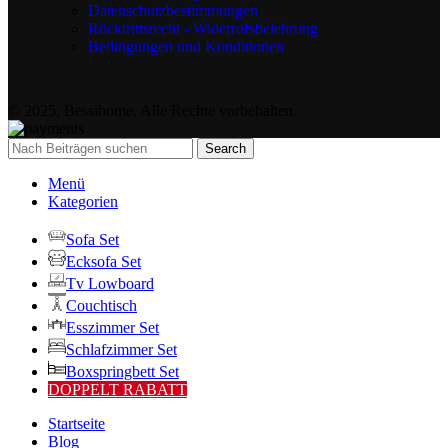
Datenschutzbestimmungen
Rücktrittsrecht - Widerrufsbelehrung
Bedingungen und Konditionen
© 2025, Bessihome, Alle Rechte vorbehalten.
Search
Menü
Kategorien
Sofa Set
Ecksofa Set
Tv Lowboard
Couchtisch
Esszimmer Set
Schlafzimmer Set
Boxspringbett Set
DOPPELT RABATT
Startseite
Blog