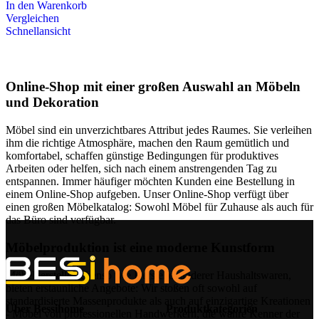
In den Warenkorb
Vergleichen
Schnellansicht
Online-Shop mit einer großen Auswahl an Möbeln
und Dekoration
Möbel sind ein unverzichtbares Attribut jedes Raumes. Sie verleihen
ihm die richtige Atmosphäre, machen den Raum gemütlich und
komfortabel, schaffen günstige Bedingungen für produktives
Arbeiten oder helfen, sich nach einem anstrengenden Tag zu
entspannen. Immer häufiger möchten Kunden eine Bestellung in
einem Online-Shop aufgeben. Unser Online-Shop verfügt über
einen großen Möbelkatalog: Sowohl Möbel für Zuhause als auch für
das Büro sind verfügbar.
Möbelproduktion ist eine moderne Kunstform
Möbelhersteller, ebenso wie Hersteller anderer Haushaltswaren,
bieten erstaunliche Angebote: Wir stoßen oft sowohl auf
standardisierte Massenprodukte als auch auf einzigartige Kreationen
Über Bessihome
Produktkategorien
- Möbel von professionellen Handwerkern, die wahre Kenner der