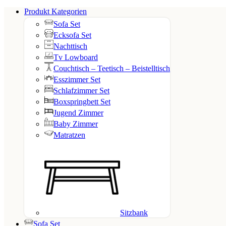
Produkt Kategorien
Sofa Set
Ecksofa Set
Nachttisch
Tv Lowboard
Couchtisch – Teetisch – Beistelltisch
Esszimmer Set
Schlafzimmer Set
Boxspringbett Set
Jugend Zimmer
Baby Zimmer
Matratzen
Sitzbank
Sofa Set