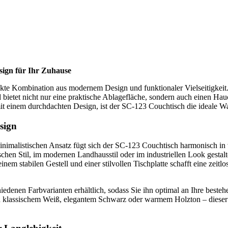
esign für Ihr Zuhause
ekte Kombination aus modernem Design und funktionaler Vielseitigkeit.
ietet nicht nur eine praktische Ablagefläche, sondern auch einen Hauc
it einem durchdachten Design, ist der SC-123 Couchtisch die ideale Wa
sign
nimalistischen Ansatz fügt sich der SC-123 Couchtisch harmonisch in v
hen Stil, im modernen Landhausstil oder im industriellen Look gestaltet
nem stabilen Gestell und einer stilvollen Tischplatte schafft eine zeitl
iedenen Farbvarianten erhältlich, sodass Sie ihn optimal an Ihre best
klassischem Weiß, elegantem Schwarz oder warmem Holzton – dieser T