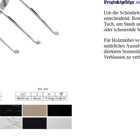
Vergleichen
Produktpflege
Zur me
Um die Schönheit u
entscheidend. Rei
Tuch, um Staub un
oder scheuernde M
Für Holzmöbel ver
natürliches Ausse
direktem Sonnenli
Verblassen zu ver