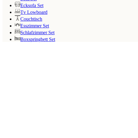
Ecksofa Set
Tv Lowboard
Couchtisch
Esszimmer Set
Schlafzimmer Set
Boxspringbett Set
Search