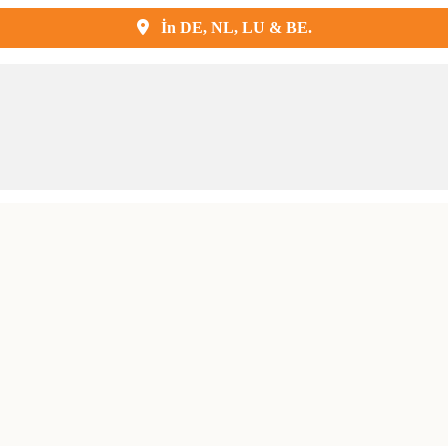
Kostenlose Lieferung und Montage
İn DE, NL, LU & BE.