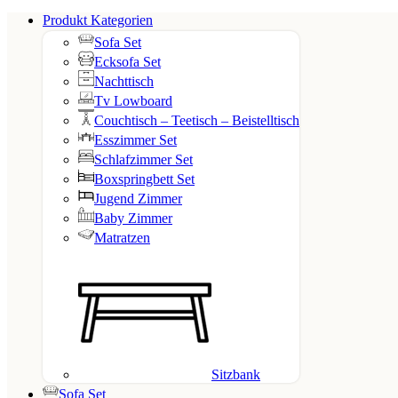
Produkt Kategorien
Sofa Set
Ecksofa Set
Nachttisch
Tv Lowboard
Couchtisch – Teetisch – Beistelltisch
Esszimmer Set
Schlafzimmer Set
Boxspringbett Set
Jugend Zimmer
Baby Zimmer
Matratzen
Sitzbank
Sofa Set