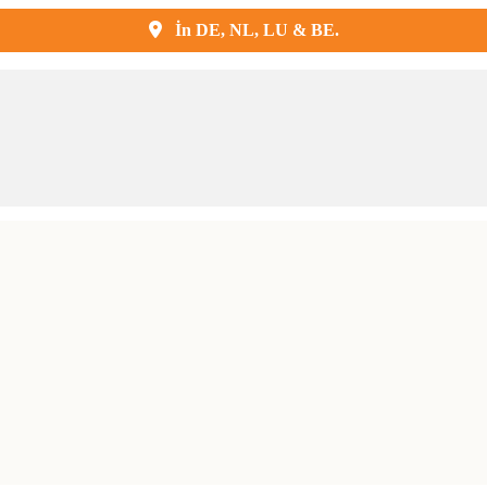
Kostenlose Lieferung und Montage
İn DE, NL, LU & BE.