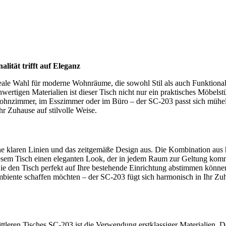
lität trifft auf Eleganz
deale Wahl für moderne Wohnräume, die sowohl Stil als auch Funktionali
rtigen Materialien ist dieser Tisch nicht nur ein praktisches Möbelst
hnzimmer, im Esszimmer oder im Büro – der SC-203 passt sich mühel
Ihr Zuhause auf stilvolle Weise.
ne klaren Linien und das zeitgemäße Design aus. Die Kombination aus
diesem Tisch einen eleganten Look, der in jedem Raum zur Geltung komm
Sie den Tisch perfekt auf Ihre bestehende Einrichtung abstimmen könne
mbiente schaffen möchten – der SC-203 fügt sich harmonisch in Ihr Zuh
leren Tisches SC-203 ist die Verwendung erstklassiger Materialien. D