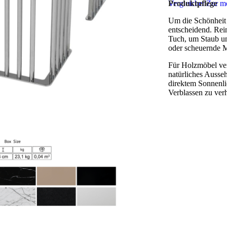
Vergleichen
Produktpflege
Zur me
Um die Schönheit u
entscheidend. Rei
Tuch, um Staub un
oder scheuernde M
Für Holzmöbel ver
natürliches Ausse
direktem Sonnenli
Verblassen zu ver