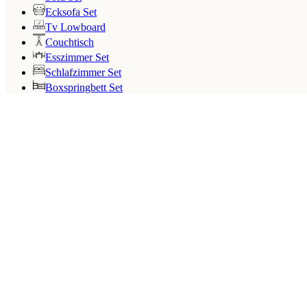
Ecksofa Set
Tv Lowboard
Couchtisch
Esszimmer Set
Schlafzimmer Set
Boxspringbett Set
Search