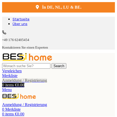
İn DE, NL, LU & BE.
Kostenlose Lieferung und Montage
Startseite
Über uns
+49 176 62405454
Kontaktieren Sie einen Experten
Search
Vergleichen
Merkliste
Anmeldung / Registrierung
0
items
€
0.00
Menu
Anmeldung / Registrierung
0
Merkliste
0
items
€
0.00