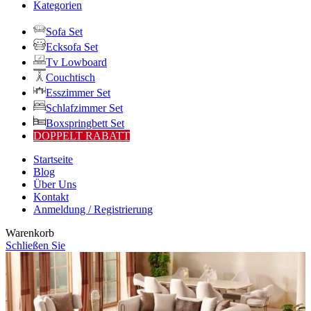
Kategorien
Sofa Set
Ecksofa Set
Tv Lowboard
Couchtisch
Esszimmer Set
Schlafzimmer Set
Boxspringbett Set
DOPPELT RABATT
Startseite
Blog
Über Uns
Kontakt
Anmeldung / Registrierung
Warenkorb
Schließen Sie