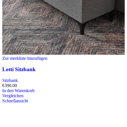
Zur merkliste hinzufügen
Lotti Sitzbank
Sitzbank
€
390.00
In den Warenkorb
Vergleichen
Schnellansicht