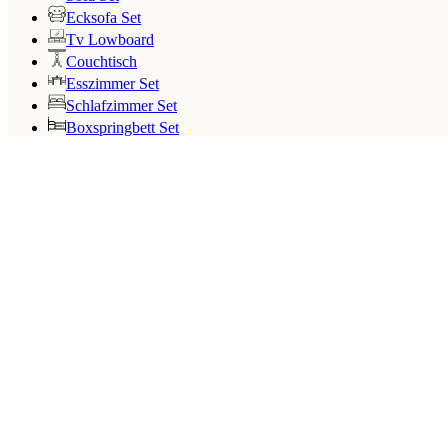
Ecksofa Set
Tv Lowboard
Couchtisch
Esszimmer Set
Schlafzimmer Set
Boxspringbett Set
Search