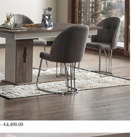
–
€
4,490.00