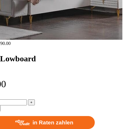
790.00
 Lowboard
00