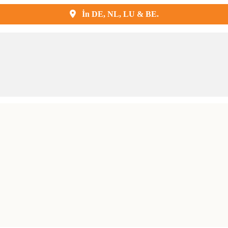
Kostenlose Lieferung und Montage
İn DE, NL, LU & BE.