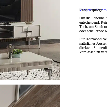
Vergleichen
Produktpflege
Zur me
Um die Schönheit u
entscheidend. Rei
Tuch, um Staub un
oder scheuernde M
Für Holzmöbel ver
natürliches Ausse
direktem Sonnenli
Verblassen zu ver