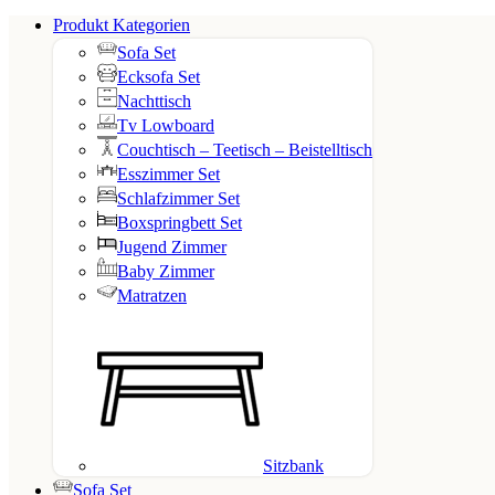
Produkt Kategorien
Sofa Set
Ecksofa Set
Nachttisch
Tv Lowboard
Couchtisch – Teetisch – Beistelltisch
Esszimmer Set
Schlafzimmer Set
Boxspringbett Set
Jugend Zimmer
Baby Zimmer
Matratzen
Sitzbank
Sofa Set