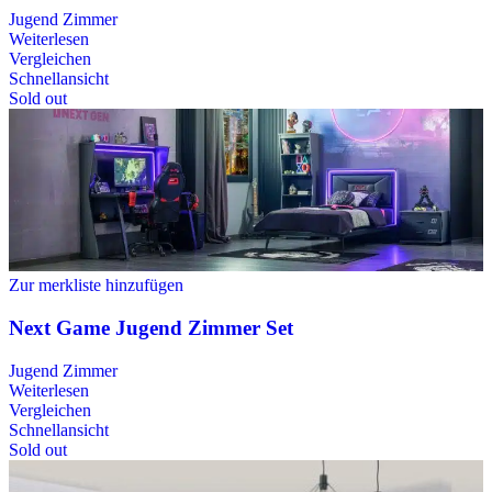
Jugend Zimmer
Weiterlesen
Vergleichen
Schnellansicht
Sold out
Zur merkliste hinzufügen
Next Game Jugend Zimmer Set
Jugend Zimmer
Weiterlesen
Vergleichen
Schnellansicht
Sold out