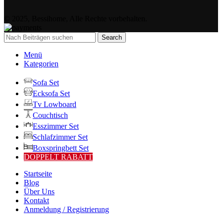
© 2025, Bessihome, Alle Rechte vorbehalten.
Search
Menü
Kategorien
Sofa Set
Ecksofa Set
Tv Lowboard
Couchtisch
Esszimmer Set
Schlafzimmer Set
Boxspringbett Set
DOPPELT RABATT
Startseite
Blog
Über Uns
Kontakt
Anmeldung / Registrierung