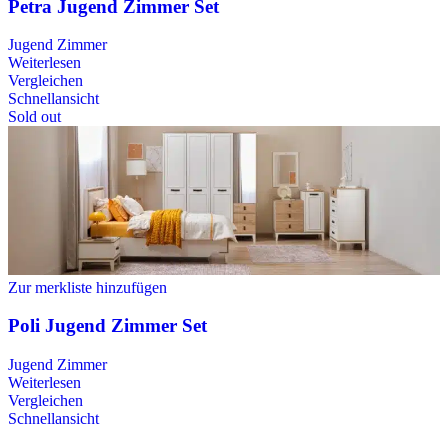
Petra Jugend Zimmer Set
Jugend Zimmer
Weiterlesen
Vergleichen
Schnellansicht
Sold out
Zur merkliste hinzufügen
Poli Jugend Zimmer Set
Jugend Zimmer
Weiterlesen
Vergleichen
Schnellansicht