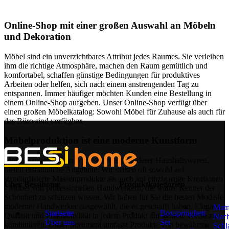
Online-Shop mit einer großen Auswahl an Möbeln
und Dekoration
Möbel sind ein unverzichtbares Attribut jedes Raumes. Sie verleihen
ihm die richtige Atmosphäre, machen den Raum gemütlich und
komfortabel, schaffen günstige Bedingungen für produktives
Arbeiten oder helfen, sich nach einem anstrengenden Tag zu
entspannen. Immer häufiger möchten Kunden eine Bestellung in
einem Online-Shop aufgeben. Unser Online-Shop verfügt über
einen großen Möbelkatalog: Sowohl Möbel für Zuhause als auch für
das Büro sind verfügbar.
Möbelproduktion ist eine moderne Kunstform
Möbelhersteller, ebenso wie Hersteller anderer Haushaltswaren,
bieten erstaunliche Angebote: Wir stoßen oft sowohl auf
standardisierte Massenprodukte als auch auf einzigartige Kreationen
Über Bessihome
Produktkategorien
- Möbel von professionellen Handwerkern, die wahre Kenner der
Schönheit zu schätzen wissen. Wir haben für Sie die besten Modelle
moderner Handwerker ausgewählt, die es geschafft haben, Eleganz,
Matr
Startseite
Boxspringbett
Qualität und Praktikabilität in jedem Produkt auf geniale Weise zu
Nach
Über uns
Set
kombinieren. Unser Sortiment umfasst Produkte von bewährten
Schl