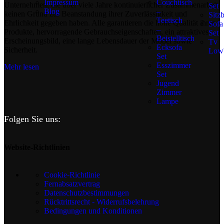
Impressum
Couchtisch
Unternehmen, die über viele Jahre kontinuierlicher Zusammenarbeit
Set
Blog
–
keinen Grund zur Beanstandung ihrer Zuverlässigkeit und
Sitz
Teetisch
Ehrlichkeit gegeben haben. Alle garantieren die hohe Qualität ihrer
Sofa
–
Produkte, hervorragende Gebrauchseigenschaften, ein attraktives
Set
Beistelltisch
Erscheinungsbild, eine lange Lebensdauer der Möbel sowie
Tv
Ecksofa
Sicherheit.
Low
Set
Esszimmer
Mehr lesen
Set
Jugend
Zimmer
Lampe
Folgen Sie uns:
Website-Richtlinien
Cookie-Richtlinie
Fernabsatzvertrag
Datenschutzbestimmungen
Rücktrittsrecht - Widerrufsbelehrung
Bedingungen und Konditionen