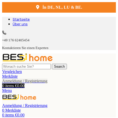
İn DE, NL, LU & BE.
Kostenlose Lieferung und Montage
Startseite
Über uns
+49 176 62405454
Kontaktieren Sie einen Experten
Search
Vergleichen
Merkliste
Anmeldung / Registrierung
0
items
€
0.00
Menu
Anmeldung / Registrierung
0
Merkliste
0
items
€
0.00