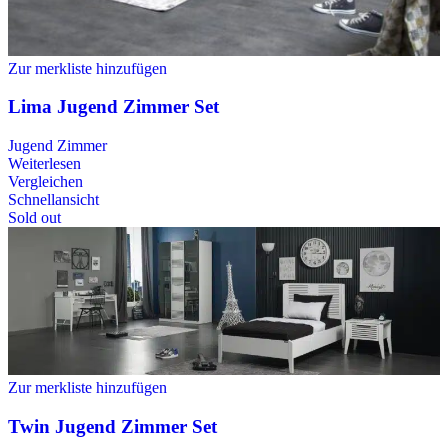
Zur merkliste hinzufügen
Lima Jugend Zimmer Set
Jugend Zimmer
Weiterlesen
Vergleichen
Schnellansicht
Sold out
Zur merkliste hinzufügen
Twin Jugend Zimmer Set